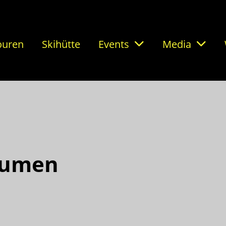
ouren
Skihütte
Events
Media
äumen