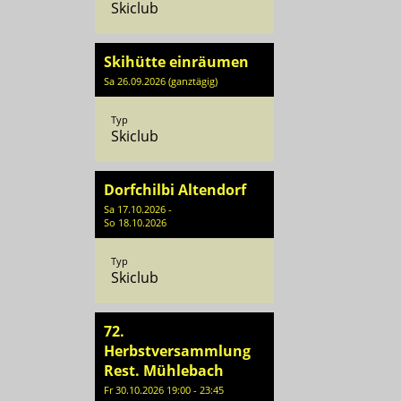
Skiclub
Skihütte einräumen
Sa 26.09.2026 (ganztägig)
Typ
Skiclub
Dorfchilbi Altendorf
Sa 17.10.2026 -
So 18.10.2026
Typ
Skiclub
72.
Herbstversammlung
Rest. Mühlebach
Fr 30.10.2026 19:00 - 23:45