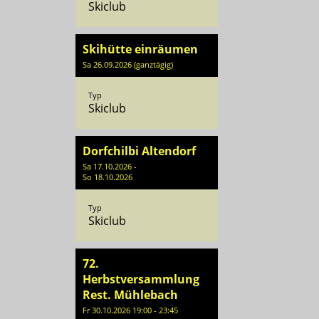
Skiclub
Skihütte einräumen
Sa 26.09.2026 (ganztägig)
Typ
Skiclub
Dorfchilbi Altendorf
Sa 17.10.2026 -
So 18.10.2026
Typ
Skiclub
72.
Herbstversammlung
Rest. Mühlebach
Fr 30.10.2026 19:00 - 23:45