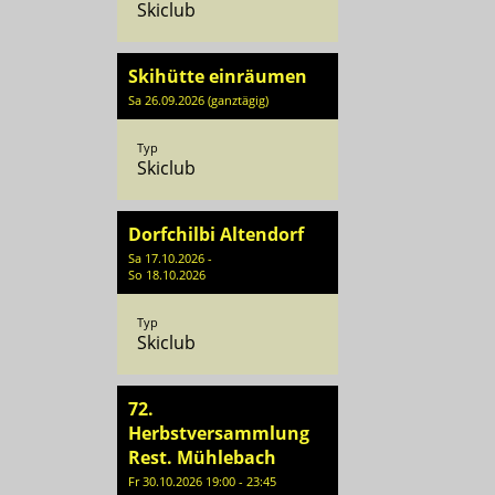
Skiclub
Skihütte einräumen
Sa 26.09.2026 (ganztägig)
Typ
Skiclub
Dorfchilbi Altendorf
Sa 17.10.2026 -
So 18.10.2026
Typ
Skiclub
72.
Herbstversammlung
Rest. Mühlebach
Fr 30.10.2026 19:00 - 23:45