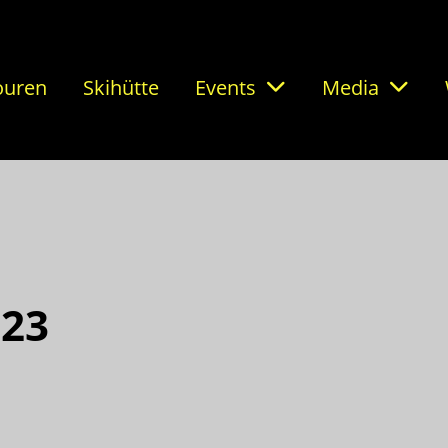
ouren
Skihütte
Events
Media
023