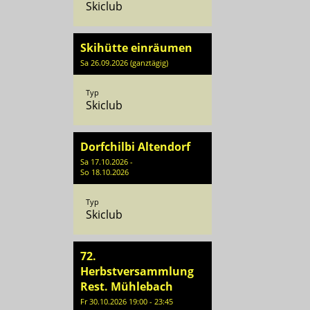
Skiclub
Skihütte einräumen
Sa 26.09.2026 (ganztägig)
Typ
Skiclub
Dorfchilbi Altendorf
Sa 17.10.2026 -
So 18.10.2026
Typ
Skiclub
72.
Herbstversammlung
Rest. Mühlebach
Fr 30.10.2026 19:00 - 23:45