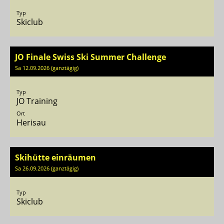
Typ
Skiclub
JO Finale Swiss Ski Summer Challenge
Sa 12.09.2026 (ganztägig)
Typ
JO Training
Ort
Herisau
Skihütte einräumen
Sa 26.09.2026 (ganztägig)
Typ
Skiclub